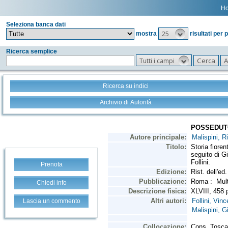
H
Seleziona banca dati
25
mostra
risultati per 
Ricerca semplice
Tutti i campi
Ricerca su indici
Archivio di Autorità
Prenota
Chiedi info
Lascia un commento