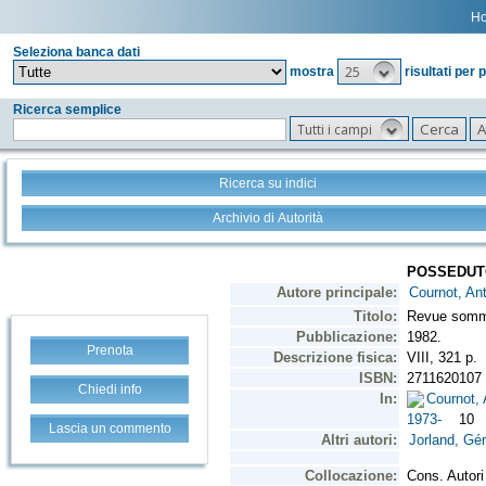
H
Seleziona banca dati
25
mostra
risultati per 
Ricerca semplice
Tutti i campi
Ricerca su indici
Archivio di Autorità
Prenota
Chiedi info
Lascia un commento