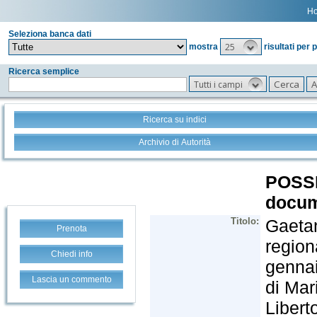
H
Seleziona banca dati
25
mostra
risultati per 
Ricerca semplice
Tutti i campi
Ricerca su indici
Archivio di Autorità
Prenota
Chiedi info
Lascia un commento