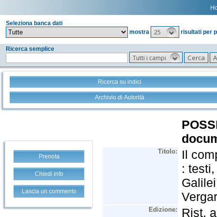
H
Seleziona banca dati
25
mostra
risultati per 
Ricerca semplice
Tutti i campi
Ricerca su indici
Archivio di Autorità
Prenota
Chiedi info
Lascia un commento