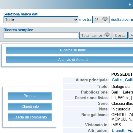
H
Seleziona banca dati
25
mostra
risultati per 
Ricerca semplice
Tutti i campi
Ricerca su indici
Archivio di Autorità
Prenota
Chiedi info
Lascia un commento