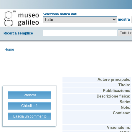
Seleziona banca dati
mostra
Tutti i
Ricerca semplice
Home
Prenota
Chiedi info
Lascia un commento