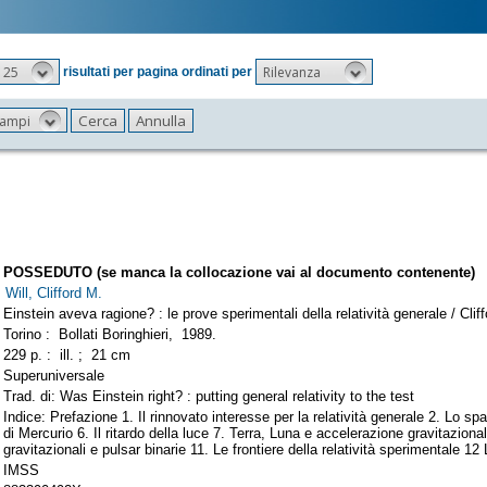
25
Rilevanza
risultati per pagina ordinati per
 campi