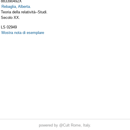
powered by
@Cult
Rome, Italy.