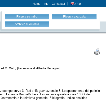
Home
Info
Contattaci
A
A
A
Ricerca su indici
Ricerca avanzata
Archivio di Autorità