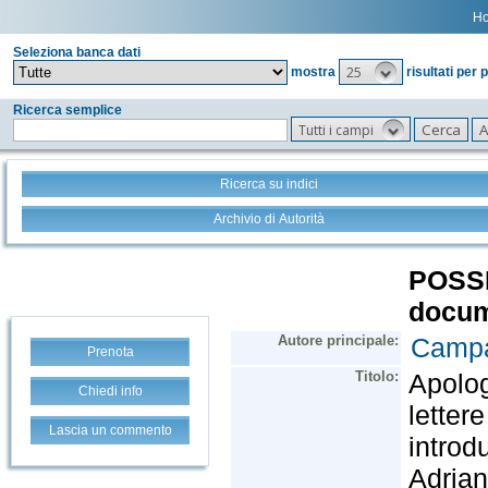
H
Seleziona banca dati
25
mostra
risultati per 
Ricerca semplice
Tutti i campi
Ricerca su indici
Archivio di Autorità
Prenota
Chiedi info
Lascia un commento