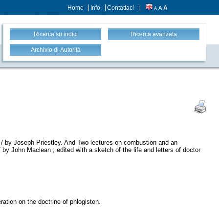
Home
Info
Contattaci
A
A
A
Ricerca su indici
Ricerca avanzata
Archivio di Autorità