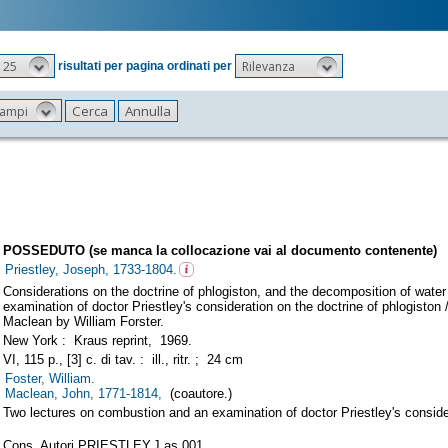
25
Rilevanza
risultati per pagina ordinati per
 campi