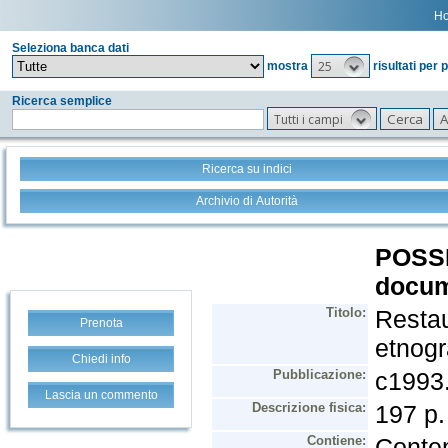
H
Seleziona banca dati
25
mostra
risultati per 
Ricerca semplice
Tutti i campi
Ricerca su indici
Archivio di Autorità
Prenota
Chiedi info
Lascia un commento