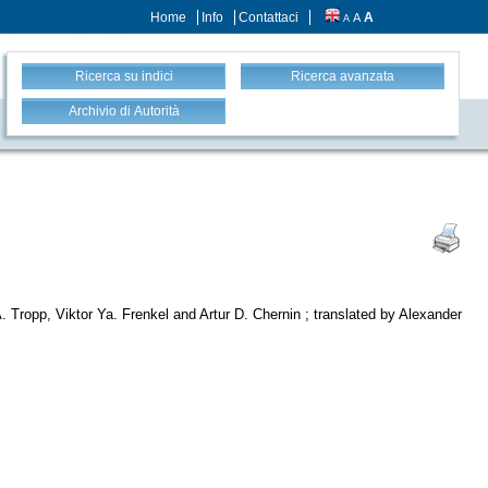
Home
Info
Contattaci
A
A
A
Ricerca su indici
Ricerca avanzata
Archivio di Autorità