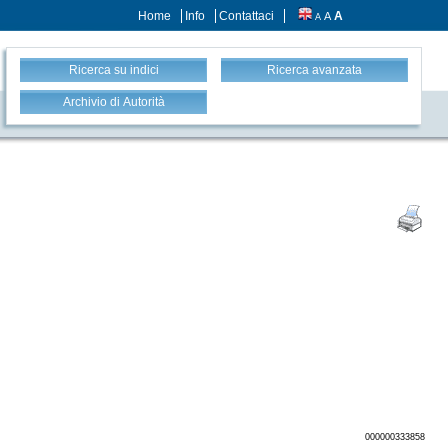
Home
Info
Contattaci
A
A
A
Ricerca su indici
Ricerca avanzata
Archivio di Autorità