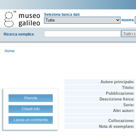
Seleziona banca dati
mostra
Tutti i
Ricerca semplice
Home
Prenota
Chiedi info
Lascia un commento