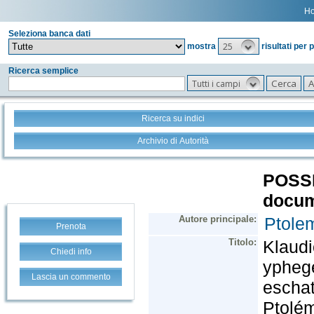
H
Seleziona banca dati
25
mostra
risultati per 
Ricerca semplice
Tutti i campi
Ricerca su indici
Archivio di Autorità
Prenota
Chiedi info
Lascia un commento