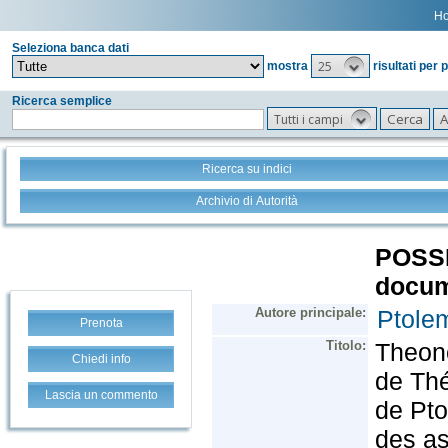
H
Seleziona banca dati
25
mostra
risultati per 
Ricerca semplice
Tutti i campi
Ricerca su indici
Archivio di Autorità
Prenota
Chiedi info
Lascia un commento