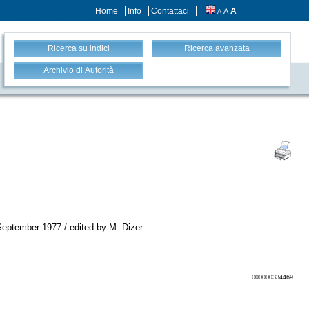
Home
Info
Contattaci
A
A
A
Ricerca su indici
Ricerca avanzata
Archivio di Autorità