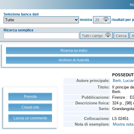
H
Seleziona banca dati
25
mostra
risultati per 
Ricerca semplice
Tutti i campi
Ricerca su indici
Archivio di Autorità
Prenota
Chiedi info
Lascia un commento