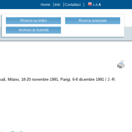
Home
Info
Contattaci
A
A
A
Ricerca su indici
Ricerca avanzata
Archivio di Autorità