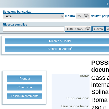
H
Seleziona banca dati
25
mostra
risultati per 
Ricerca semplice
Tutti i campi
Ricerca su indici
Archivio di Autorità
Prenota
Chiedi info
Lascia un commento