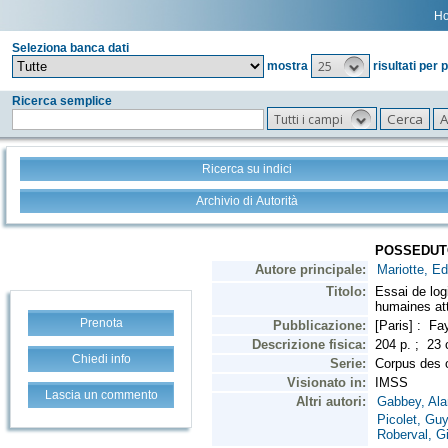
H
Seleziona banca dati
25
mostra
risultati per 
Ricerca semplice
Tutti i campi
Ricerca su indici
Archivio di Autorità
Prenota
Chiedi info
Lascia un commento