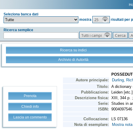
H
Seleziona banca dati
25
mostra
risultati per 
Ricerca semplice
Tutti i campi
Ricerca su indici
Archivio di Autorità
Prenota
Chiedi info
Lascia un commento