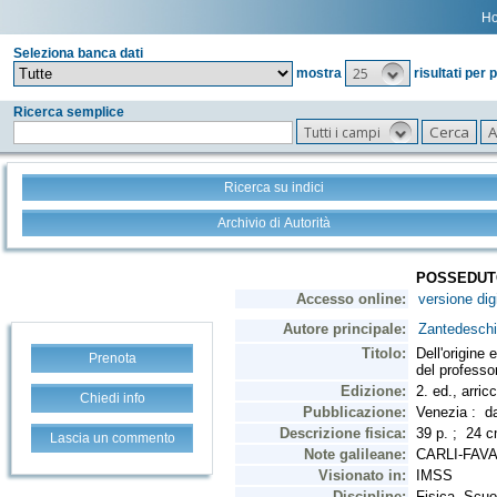
H
Seleziona banca dati
25
mostra
risultati per 
Ricerca semplice
Tutti i campi
Ricerca su indici
Archivio di Autorità
Prenota
Chiedi info
Lascia un commento