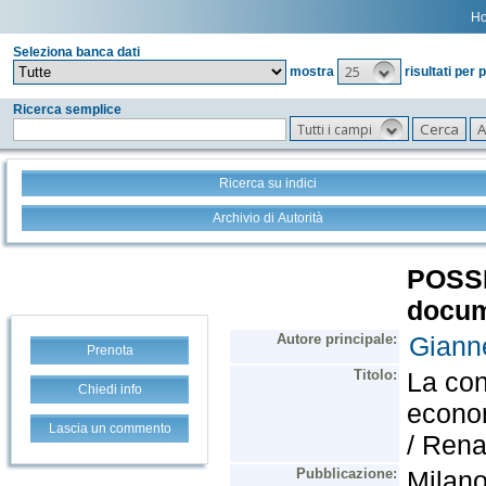
H
Seleziona banca dati
25
mostra
risultati per 
Ricerca semplice
Tutti i campi
Ricerca su indici
Archivio di Autorità
Prenota
Chiedi info
Lascia un commento