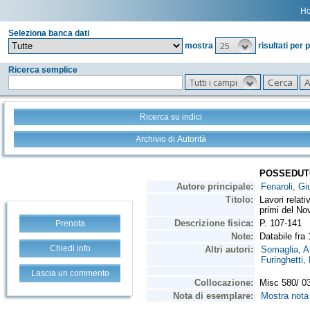
H
Seleziona banca dati
25
mostra
risultati per 
Ricerca semplice
Tutti i campi
Ricerca su indici
Archivio di Autorità
Prenota
Chiedi info
Lascia un commento