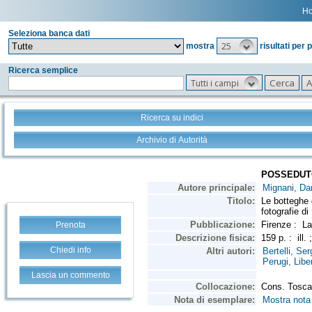
H
Seleziona banca dati
25
mostra
risultati per 
Ricerca semplice
Tutti i campi
Ricerca su indici
Archivio di Autorità
Prenota
Chiedi info
Lascia un commento