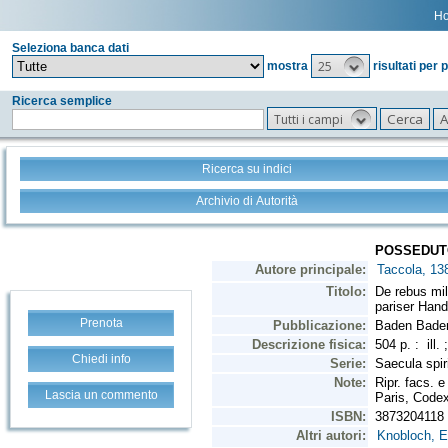
H
Seleziona banca dati
25
mostra
risultati per 
Ricerca semplice
Tutti i campi
Ricerca su indici
Archivio di Autorità
Prenota
Chiedi info
Lascia un commento