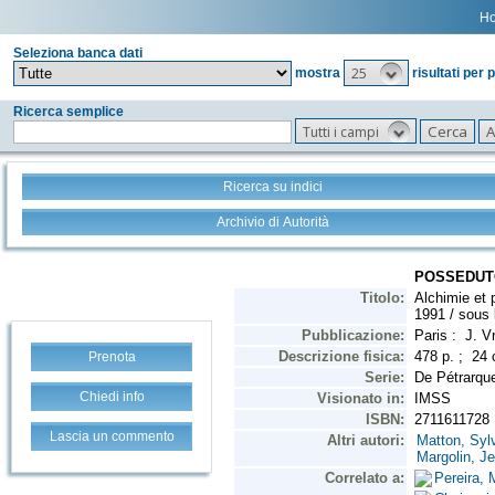
H
Seleziona banca dati
25
mostra
risultati per 
Ricerca semplice
Tutti i campi
Ricerca su indici
Archivio di Autorità
Prenota
Chiedi info
Lascia un commento