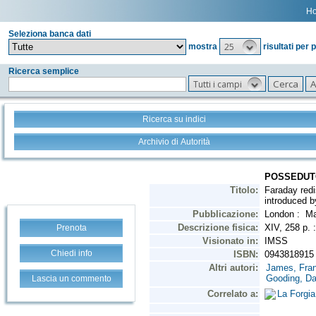
H
Seleziona banca dati
25
mostra
risultati per 
Ricerca semplice
Tutti i campi
Ricerca su indici
Archivio di Autorità
Prenota
Chiedi info
Lascia un commento