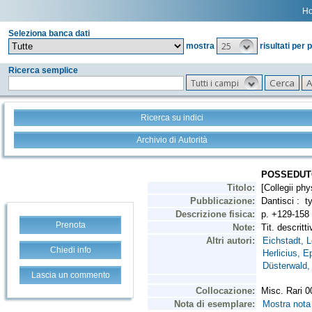
H
Seleziona banca dati
25
mostra
risultati per 
Ricerca semplice
Tutti i campi
Ricerca su indici
Archivio di Autorità
Prenota
Chiedi info
Lascia un commento