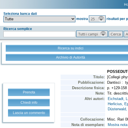
H
Seleziona banca dati
25
mostra
risultati per 
Ricerca semplice
Tutti i campi
Ricerca su indici
Archivio di Autorità
Prenota
Chiedi info
Lascia un commento