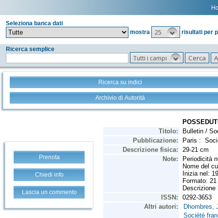
H
Seleziona banca dati
25
mostra
risultati per 
Ricerca semplice
Tutti i campi
Ricerca su indici
Archivio di Autorità
Prenota
Chiedi info
Lascia un commento