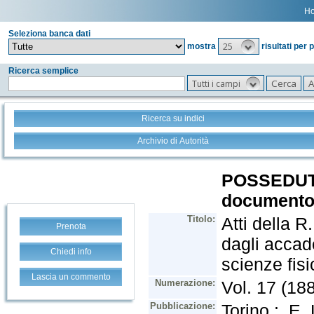
H
Seleziona banca dati
25
mostra
risultati per 
Ricerca semplice
Tutti i campi
Ricerca su indici
Archivio di Autorità
Prenota
Chiedi info
Lascia un commento