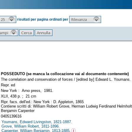
25
Rilevanza
risultati per pagina ordinati per
 campi