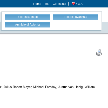
Home
Info
Contattaci
A
A
A
Ricerca su indici
Ricerca avanzata
Archivio di Autorità