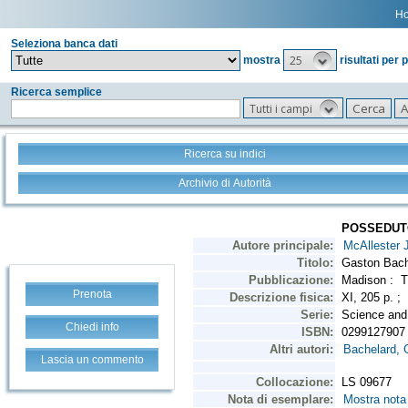
H
Seleziona banca dati
25
mostra
risultati per 
Ricerca semplice
Tutti i campi
Ricerca su indici
Archivio di Autorità
Prenota
Chiedi info
Lascia un commento