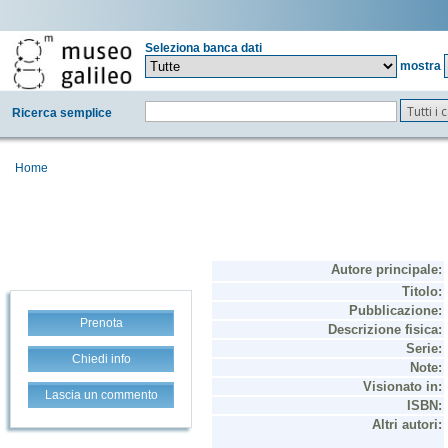
Seleziona banca dati
mostra
Tutti i
Ricerca semplice
Home
Prenota
Chiedi info
Lascia un commento