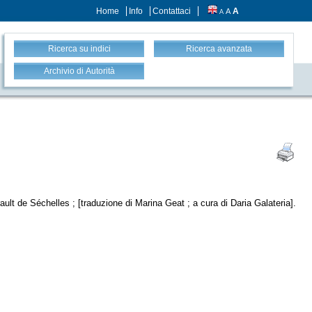
Home
Info
Contattaci
A
A
A
Ricerca su indici
Ricerca avanzata
Archivio di Autorità