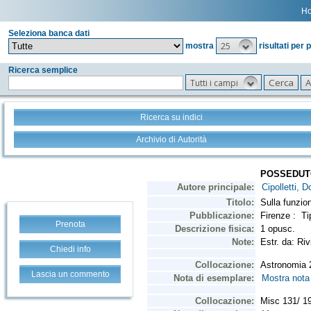
H
Seleziona banca dati
25
mostra
risultati per 
Ricerca semplice
Tutti i campi
Ricerca su indici
Archivio di Autorità
Prenota
Chiedi info
Lascia un commento