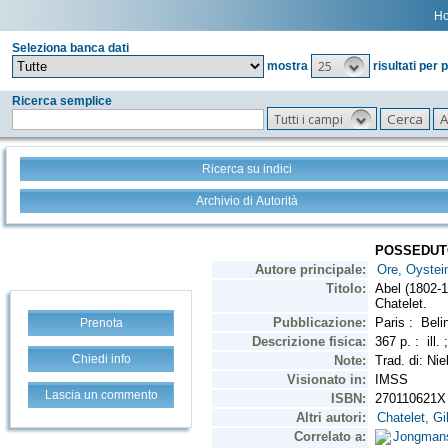
H
Seleziona banca dati
25
mostra
risultati per 
Ricerca semplice
Tutti i campi
Ricerca su indici
Archivio di Autorità
Prenota
Chiedi info
Lascia un commento