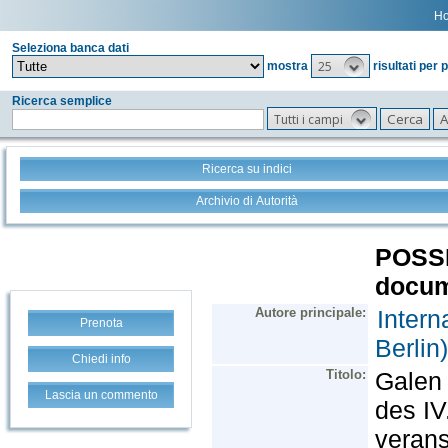
H
Seleziona banca dati
25
mostra
risultati per 
Ricerca semplice
Tutti i campi
Ricerca su indici
Archivio di Autorità
Prenota
Chiedi info
Lascia un commento