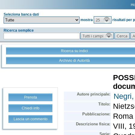
H
Seleziona banca dati
25
mostra
risultati per 
Ricerca semplice
Tutti i campi
Ricerca su indici
Archivio di Autorità
Prenota
Chiedi info
Lascia un commento