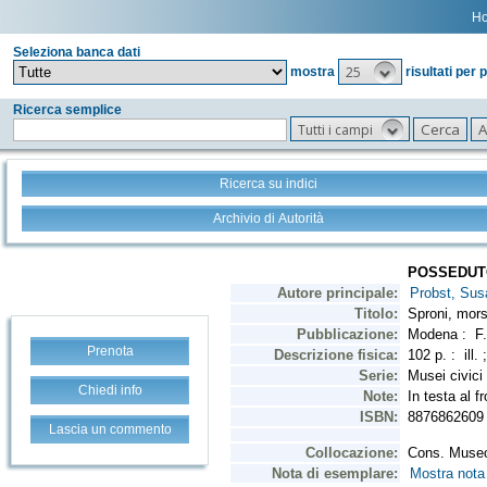
H
Seleziona banca dati
25
mostra
risultati per 
Ricerca semplice
Tutti i campi
Ricerca su indici
Archivio di Autorità
Prenota
Chiedi info
Lascia un commento