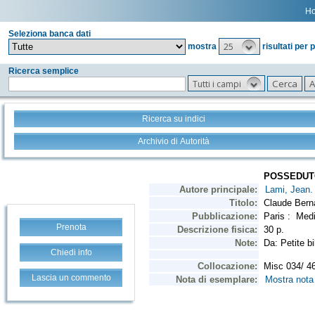
H
Seleziona banca dati
25
mostra
risultati per 
Ricerca semplice
Tutti i campi
Ricerca su indici
Archivio di Autorità
Prenota
Chiedi info
Lascia un commento