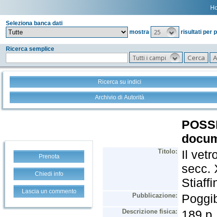
H
Seleziona banca dati
25
mostra
risultati per 
Ricerca semplice
Tutti i campi
Ricerca su indici
Archivio di Autorità
Prenota
Chiedi info
Lascia un commento