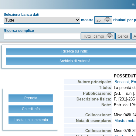
H
Seleziona banca dati
25
mostra
risultati per 
Ricerca semplice
Tutti i campi
Ricerca su indici
Archivio di Autorità
Prenota
Chiedi info
Lascia un commento