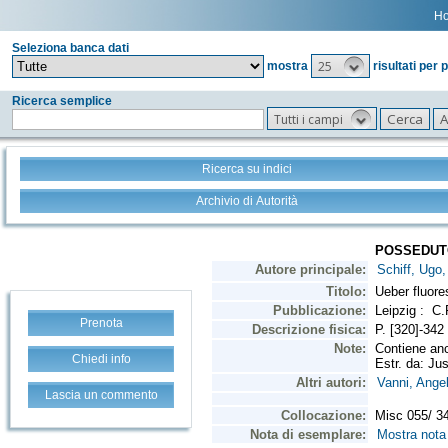
H
Seleziona banca dati
25
mostra
risultati per 
Ricerca semplice
Tutti i campi
Ricerca su indici
Archivio di Autorità
Prenota
Chiedi info
Lascia un commento