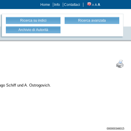
Home
Info
Contattaci
A
A
A
Ricerca su indici
Ricerca avanzata
Archivio di Autorità