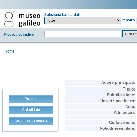
Seleziona banca dati
mostra
Tutti i
Ricerca semplice
Home
Prenota
Chiedi info
Lascia un commento