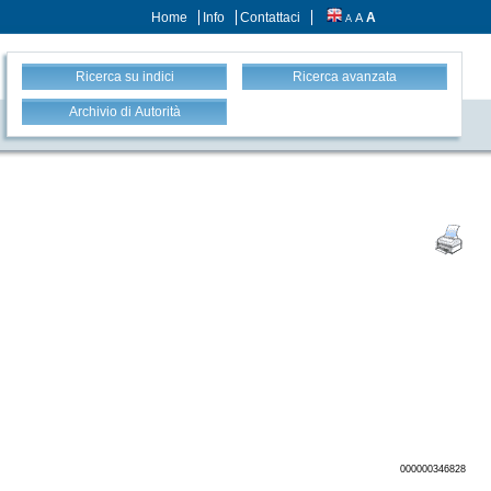
Home
Info
Contattaci
A
A
A
Ricerca su indici
Ricerca avanzata
Archivio di Autorità