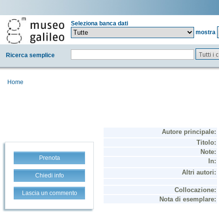
Seleziona banca dati
mostra
Tutti i
Ricerca semplice
Home
Prenota
Chiedi info
Lascia un commento