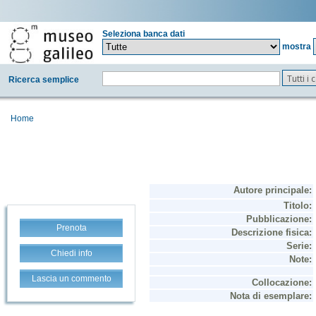
Seleziona banca dati
mostra
Tutti i
Ricerca semplice
Home
Prenota
Chiedi info
Lascia un commento