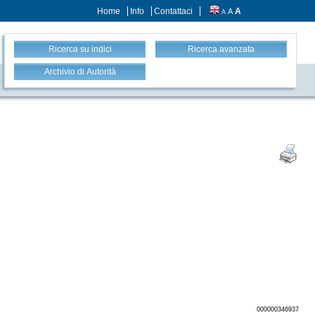
Home
Info
Contattaci
A
A
A
Ricerca su indici
Ricerca avanzata
Archivio di Autorità