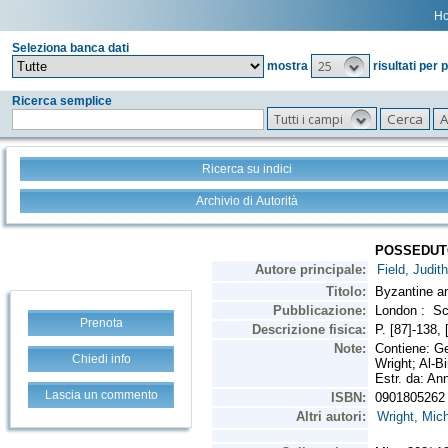
H
Seleziona banca dati
25
mostra
risultati per 
Ricerca semplice
Tutti i campi
Ricerca su indici
Archivio di Autorità
Prenota
Chiedi info
Lascia un commento