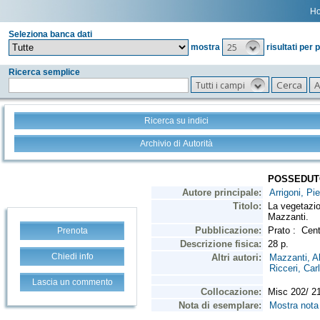
H
Seleziona banca dati
25
mostra
risultati per 
Ricerca semplice
Tutti i campi
Ricerca su indici
Archivio di Autorità
Prenota
Chiedi info
Lascia un commento