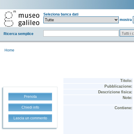
Seleziona banca dati
mostra
Tutti i
Ricerca semplice
Home
Prenota
Chiedi info
Lascia un commento