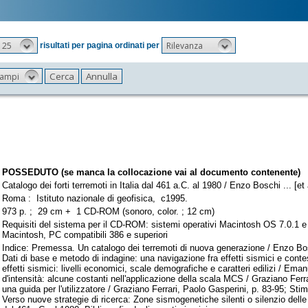
25
Rilevanza
risultati per pagina ordinati per
 campi