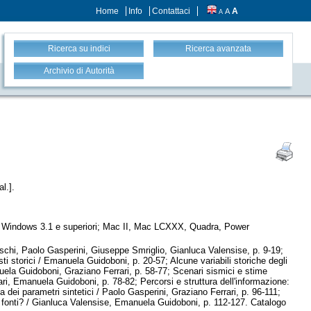
Home
Info
Contattaci
A
A
A
Ricerca su indici
Ricerca avanzata
Archivio di Autorità