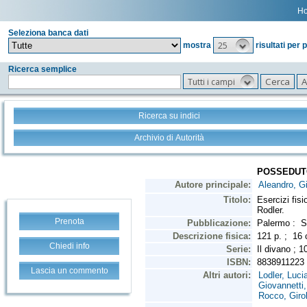
H
Seleziona banca dati
25
mostra
risultati per 
Ricerca semplice
Tutti i campi
Ricerca su indici
Archivio di Autorità
Prenota
Chiedi info
Lascia un commento