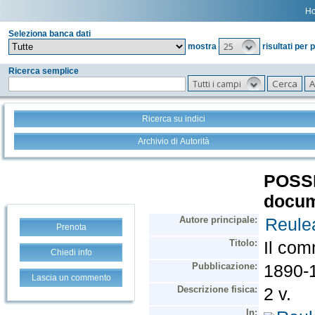
H
Seleziona banca dati
25
mostra
risultati per 
Ricerca semplice
Tutti i campi
Ricerca su indici
Archivio di Autorità
Prenota
Chiedi info
Lascia un commento